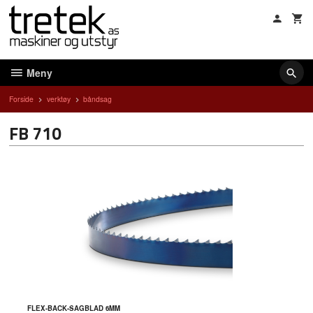
Gå
til
innholdet
Meny
Forside
verktøy
båndsag
FB 710
FLEX-BACK-SAGBLAD 6MM