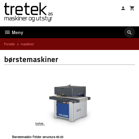
Gå
til
innholdet
Meny
Forside
maskiner
børstemaskiner
Børstemaskin Felder structura 60.02