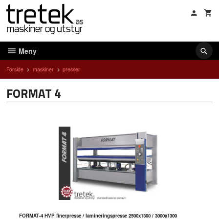
Gå
til
innholdet
Meny
Forside
maskiner
presser
FORMAT 4
FORMAT-4 HVP finerpresse / lamineringspresse 2500x1300 / 3000x1300