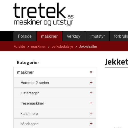
Gå
Lukk
til
innholdet
Produkter
Forside
maskiner
verktøy
limutstyr
forbruk
Forside
maskiner
verkstedutstyr
Jekketraller
Jekket
Kategorier
maskiner
Hammer 2-serien
justersager
fresemaskiner
kantlimere
båndsager