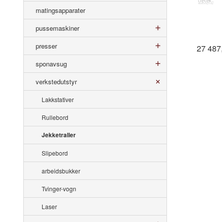
matingsapparater
pussemaskiner
presser
27 487
sponavsug
verkstedutstyr
Lakkstativer
Rullebord
Jekketraller
Slipebord
arbeidsbukker
Tvinger-vogn
Laser