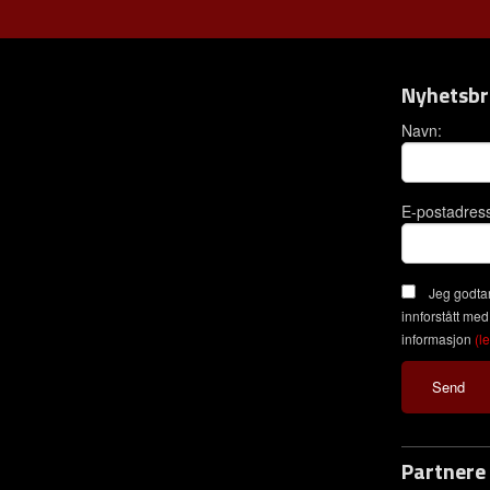
Nyhetsbr
Navn:
E-postadres
Jeg godtar
innforstått med
informasjon
(l
Partnere