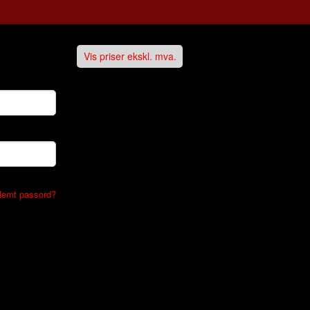
Vis priser ekskl. mva.
lemt passord?