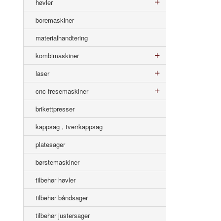
høvler
boremaskiner
materialhandtering
kombimaskiner
laser
cnc fresemaskiner
brikettpresser
kappsag , tverrkappsag
platesager
børstemaskiner
tilbehør høvler
tilbehør båndsager
tilbehør justersager