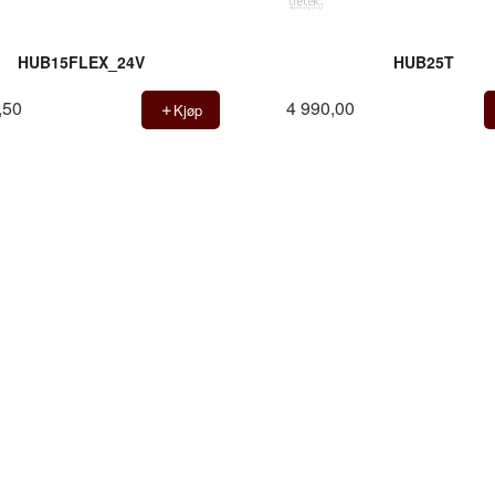
HUB15FLEX_24V
HUB25T
,50
4 990,00
Kjøp