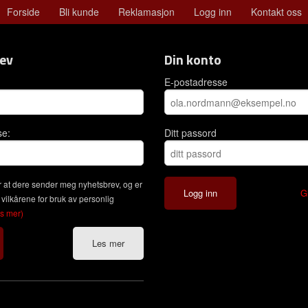
Forside
Bli kunde
Reklamasjon
Logg inn
Kontakt oss
ev
Din konto
E-postadresse
se:
Ditt passord
 at dere sender meg nyhetsbrev, og er
G
 vilkårene for bruk av personlig
es mer)
Les mer