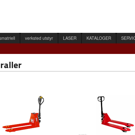
smatriell
verksted utstyr
LASER
KATALOGER
SERVI
raller