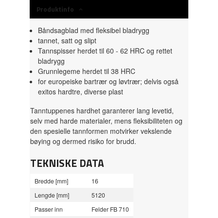
Produktinfo
Båndsagblad med fleksibel bladrygg
tannet, satt og slipt
Tannspisser herdet til 60 - 62 HRC og rettet
bladrygg
Grunnlegeme herdet til 38 HRC
for europeiske bartrær og løvtrær;
delvis også
exitos hardtre, diverse plast
Tanntuppenes hardhet garanterer lang levetid,
selv med harde materialer, mens fleksibiliteten og
den spesielle tannformen motvirker vekslende
bøying og dermed risiko for brudd.
TEKNISKE DATA
Bredde [mm]
16
Lengde [mm]
5120
Passer inn
Felder FB 710