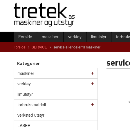
Gå
Lukk
til
innholdet
Produkter
Forside
maskiner
verktøy
limutstyr
forbruk
Forside
SERVICE
service eller deler til maskiner
servic
Kategorier
maskiner
verktøy
limutstyr
forbruksmatriell
verksted utstyr
LASER