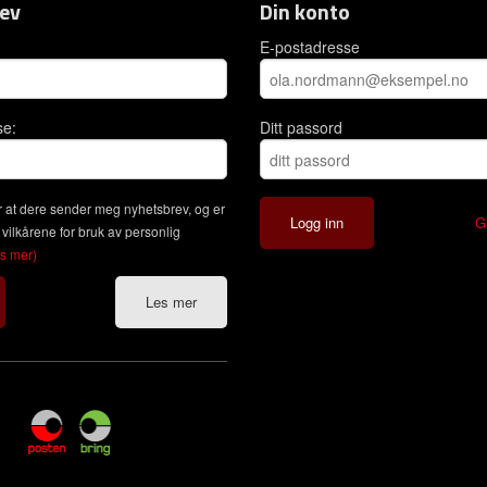
ev
Din konto
E-postadresse
se:
Ditt passord
 at dere sender meg nyhetsbrev, og er
G
 vilkårene for bruk av personlig
es mer)
Les mer