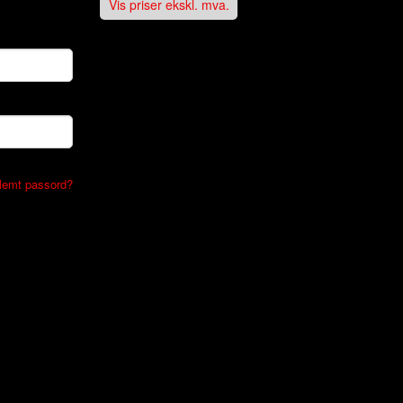
Vis priser ekskl. mva.
lemt passord?