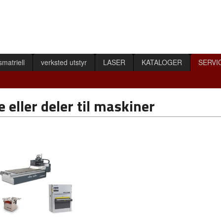
smatriell
verksted utstyr
LASER
KATALOGER
SERVI
e eller deler til maskiner