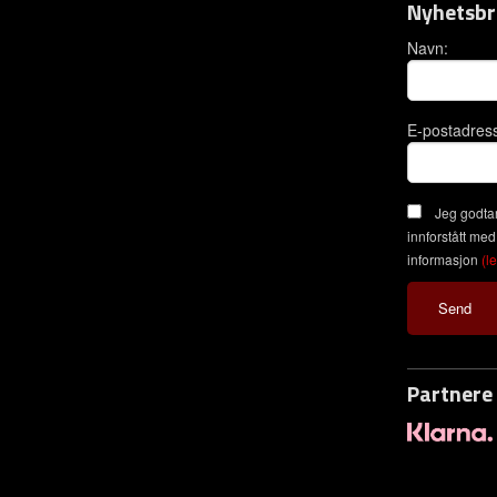
Nyhetsbr
Navn:
E-postadres
Jeg godtar
innforstått med
informasjon
(l
Partnere