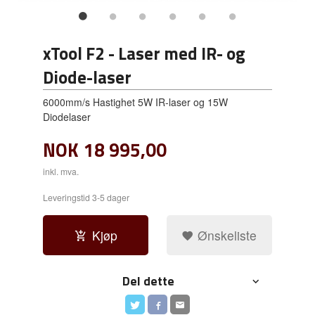
xTool F2 - Laser med IR- og
Diode-laser
6000mm/s Hastighet 5W IR-laser og 15W
Diodelaser
NOK
18 995,00
inkl. mva.
Leveringstid 3-5 dager
Kjøp
Ønskeliste
Del dette