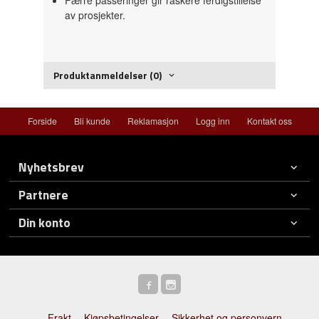
av prosjekter.
Produktanmeldelser (0)
Forside
Bli kunde
Reklamasjon
Logg inn
Kontakt oss
Nyhetsbrev
Partnere
Din konto
Frakt
Kjøpsbetingelser
Sikkerhet og personvern