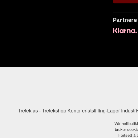
Partnere
Tretek as - Tretekshop Kontorer-utstilling-Lager Indu
Vår nettbutik
bruker cookie
Fortsett å