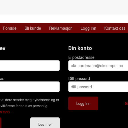
Forside
Bli kunde
Reklamasjon
Logg inn
Kontakt oss
ev
Din konto
E-postadresse
se:
Ditt passord
 at dere sender meg nyhetsbrev, og er
G
 vilkårene for bruk av personlig
es mer)
Les mer