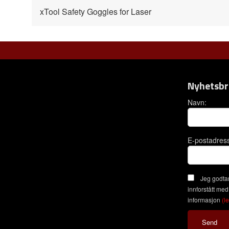
xTool Safety Goggles for Laser
Nyhetsbr
Navn:
E-postadres
Jeg godtar
innforstått med
informasjon
(l