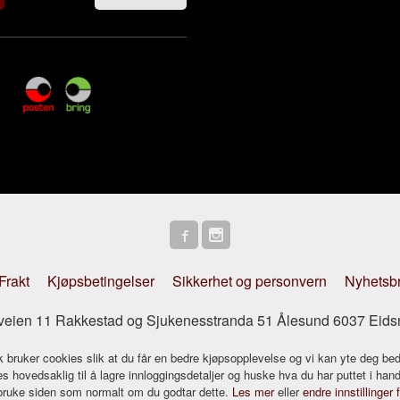
Frakt
Kjøpsbetingelser
Sikkerhet og personvern
Nyhetsb
striveien 11 Rakkestad og Sjukenesstranda 51 Ålesund 6037 Eids
k bruker cookies slik at du får en bedre kjøpsopplevelse og vi kan yte deg bed
s hovedsaklig til å lagre innloggingsdetaljer og huske hva du har puttet i han
 bruke siden som normalt om du godtar dette.
Les mer
eller
endre innstillinger 