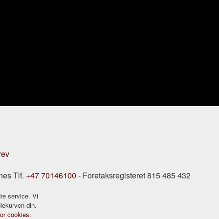
rev
nes Tlf.
+47 70146100
- Foretaksregisteret 815 485 432
re service. Vi
dlekurven din.
for cookies.