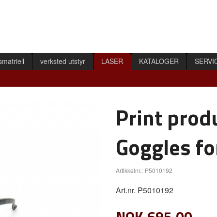
smatriell
verksted utstyr
LASER
KATALOGER
SERVI
Print prod
Goggles fo
Artikkelnr.:
P5010192
Art.nr. P5010192
NOK
695,00