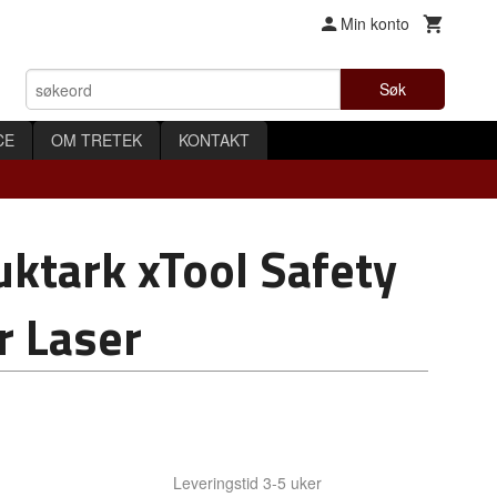
Min konto
Søk
CE
OM TRETEK
KONTAKT
uktark xTool Safety
r Laser
Leveringstid 3-5 uker