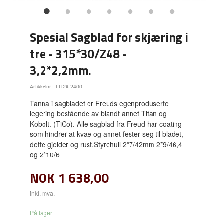
Spesial Sagblad for skjæring i
tre - 315*30/Z48 -
3,2*2,2mm.
Artikkelnr.:
LU2A 2400
Tanna i sagbladet er Freuds egenproduserte
legering bestående av blandt annet Titan og
Kobolt. (TiCo). Alle sagblad fra Freud har coating
som hindrer at kvae og annet fester seg til bladet,
dette gjelder og rust.Styrehull 2*7/42mm 2*9/46,4
og 2*10/6
NOK
1 638,00
inkl. mva.
På lager