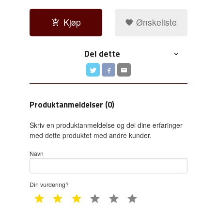
Kjøp
Ønskeliste
Del dette
Produktanmeldelser (0)
Skriv en produktanmeldelse og del dine erfaringer
med dette produktet med andre kunder.
Navn
Din vurdering?
1 star
2 star
3 star
4 star
5 star
6 star