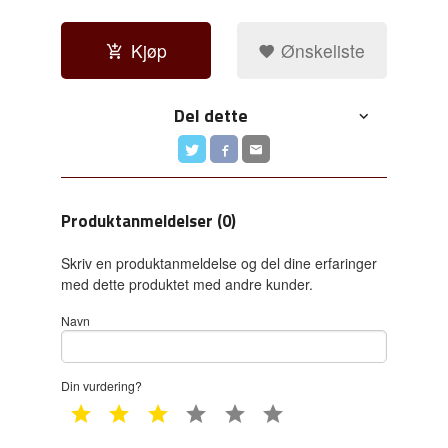
Kjøp
Ønskeliste
Del dette
Produktanmeldelser (0)
Skriv en produktanmeldelse og del dine erfaringer
med dette produktet med andre kunder.
Navn
Din vurdering?
1 star
2 star
3 star
4 star
5 star
6 star