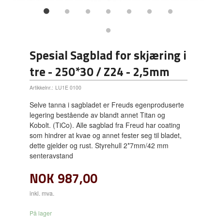
Spesial Sagblad for skjæring i
tre - 250*30 / Z24 - 2,5mm
Artikkelnr.:
LU1E 0100
Selve tanna i sagbladet er Freuds egenproduserte
legering bestående av blandt annet Titan og
Kobolt. (TiCo). Alle sagblad fra Freud har coating
som hindrer at kvae og annet fester seg til bladet,
dette gjelder og rust. Styrehull 2*7mm/42 mm
senteravstand
NOK
987,00
inkl. mva.
På lager