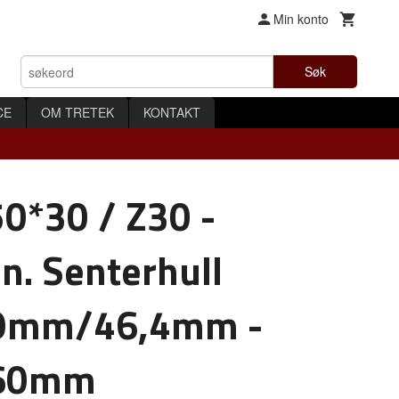
Min konto
Søk
CE
OM TRETEK
KONTAKT
0*30 / Z30 -
. Senterhull
*9mm/46,4mm -
60mm