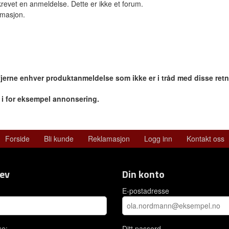
revet en anmeldelse. Dette er ikke et forum.
ormasjon.
 fjerne enhver produktanmeldelse som ikke er i tråd med disse retn
r i for eksempel annonsering.
Forside
Bli kunde
Reklamasjon
Logg inn
Kontakt oss
ev
Din konto
E-postadresse
se:
Ditt passord