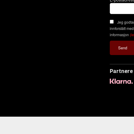
Jeg godtar
innforstått med
informasjon
(l
Partnere