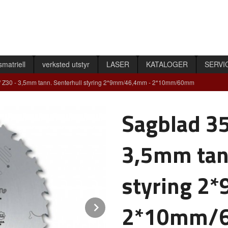
smatriell
verksted utstyr
LASER
KATALOGER
SERVI
/ Z30 - 3,5mm tann. Senterhull styring 2*9mm/46,4mm - 2*10mm/60mm
Sagblad 35
3,5mm tann
styring 2
Next
2*10mm/