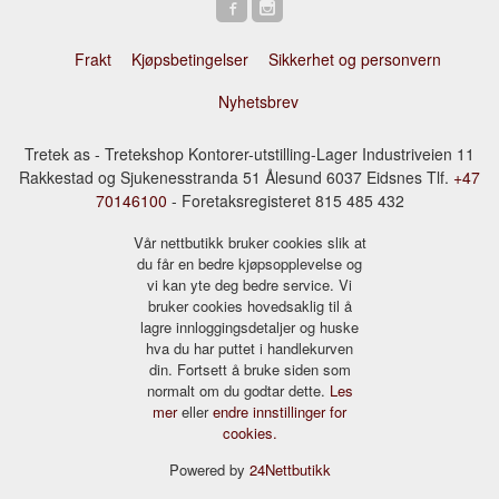
Frakt
Kjøpsbetingelser
Sikkerhet og personvern
Nyhetsbrev
Tretek as - Tretekshop Kontorer-utstilling-Lager Industriveien 11
Rakkestad og Sjukenesstranda 51 Ålesund 6037 Eidsnes Tlf.
+47
70146100
- Foretaksregisteret 815 485 432
Vår nettbutikk bruker cookies slik at
du får en bedre kjøpsopplevelse og
vi kan yte deg bedre service. Vi
bruker cookies hovedsaklig til å
lagre innloggingsdetaljer og huske
hva du har puttet i handlekurven
din. Fortsett å bruke siden som
normalt om du godtar dette.
Les
mer
eller
endre innstillinger for
cookies.
Powered by
24Nettbutikk