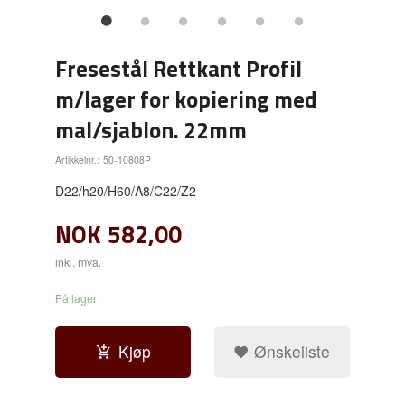
Fresestål Rettkant Profil
m/lager for kopiering med
mal/sjablon. 22mm
Artikkelnr.:
50-10808P
D22/h20/H60/A8/C22/Z2
NOK
582,00
inkl. mva.
På lager
Kjøp
Ønskeliste