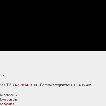
rev
nes Tlf.
+47 70146100
- Foretaksregisteret 815 485 432
re service. Vi
dlekurven din.
for cookies.