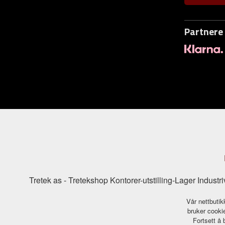
Partnere
Tretek as - Tretekshop Kontorer-utstilling-Lager Indu
Vår nettbutik
bruker cookie
Fortsett å