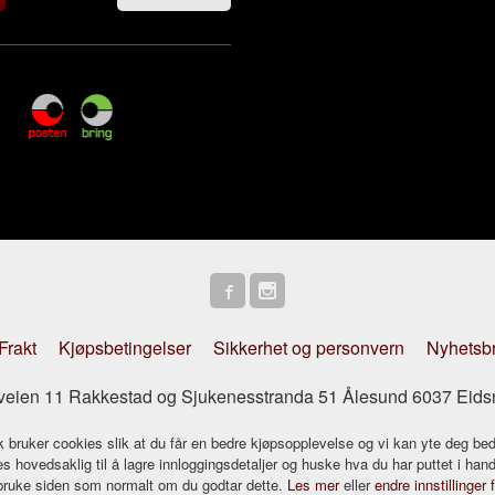
Frakt
Kjøpsbetingelser
Sikkerhet og personvern
Nyhetsb
striveien 11 Rakkestad og Sjukenesstranda 51 Ålesund 6037 Eids
k bruker cookies slik at du får en bedre kjøpsopplevelse og vi kan yte deg bed
s hovedsaklig til å lagre innloggingsdetaljer og huske hva du har puttet i han
 bruke siden som normalt om du godtar dette.
Les mer
eller
endre innstillinger 