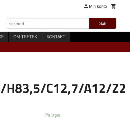
Min konto
Søk
CE
OM TRETEK
KONTAKT
/H83,5/C12,7/A12/Z2
På lager