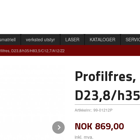
smatriell
verksted utstyr
LASER
KATALOGER
SERVI
filfres, D23,8/h35/H83,5/C12,7/A12/Z2
Profilfres,
D23,8/h35
Artikkelnr.:
99-01212P
NOK
869,00
Next
inkl. mva.