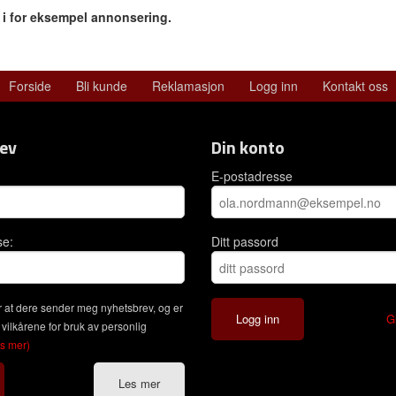
r i for eksempel annonsering.
Forside
Bli kunde
Reklamasjon
Logg inn
Kontakt oss
ev
Din konto
E-postadresse
se:
Ditt passord
 at dere sender meg nyhetsbrev, og er
G
 vilkårene for bruk av personlig
es mer)
Les mer