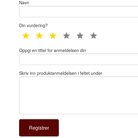
Navn
Din vurdering?
1 star
2 star
3 star
4 star
5 star
6 star
Oppgi en tittel for anmeldelsen din
Skriv inn produktanmeldelsen i feltet under