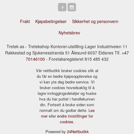
Frakt
Kjøpsbetingelser
Sikkerhet og personvern
Nyhetsbrev
Tretek as - Tretekshop Kontorer-utstilling-Lager Industriveien 11
Rakkestad og Sjukenesstranda 51 Ålesund 6037 Eidsnes Tlf.
+47
70146100
- Foretaksregisteret 815 485 432
Vår nettbutikk bruker cookies slik at
du får en bedre kjøpsopplevelse og
vi kan yte deg bedre service. Vi
bruker cookies hovedsaklig til å
lagre innloggingsdetaljer og huske
hva du har puttet i handlekurven
din. Fortsett å bruke siden som
normalt om du godtar dette.
Les
mer
eller
endre innstillinger for
cookies.
Powered by
24Nettbutikk