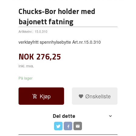
Chucks-Bor holder med
bajonett fatning
Artikkelnr.:
15.0.310
verktøyfritt spennhylsebytte Art.nr.15.0.310
NOK
276,25
inkl. mva.
På lager
Kjøp
Ønskeliste
Del dette