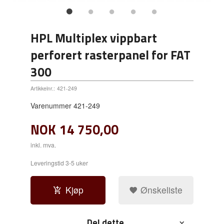
HPL Multiplex vippbart
perforert rasterpanel for FAT
300
Artikkelnr.:
421-249
Varenummer 421-249
NOK
14 750,00
inkl. mva.
Leveringstid 3-5 uker
Kjøp
Ønskeliste
Del dette