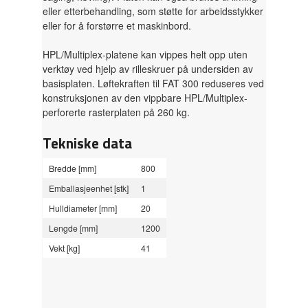
eller etterbehandling, som støtte for arbeidsstykker
eller for å forstørre et maskinbord.
HPL/Multiplex-platene kan vippes helt opp uten
verktøy ved hjelp av rilleskruer på undersiden av
basisplaten. Løftekraften til FAT 300 reduseres ved
konstruksjonen av den vippbare HPL/Multiplex-
perforerte rasterplaten på 260 kg.
Tekniske data
Bredde [mm]
800
Emballasjeenhet [stk]
1
Hulldiameter [mm]
20
Lengde [mm]
1200
Vekt [kg]
41