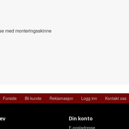
else med monteringsskinne
Forside
Bli kunde
Reklamasjon
Logg inn
Kontakt oss
ev
Din konto
E-postadresse