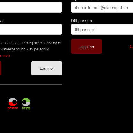
se:
Ditt passord
 at dere sender meg nyhetsbrev, og er
G
 vilkårene for bruk av personlig
es mer)
Les mer