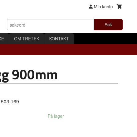
Min konto
Søk
CE
OM TRETEK
KONTAKT
egg 900mm
. 503-169
På lager