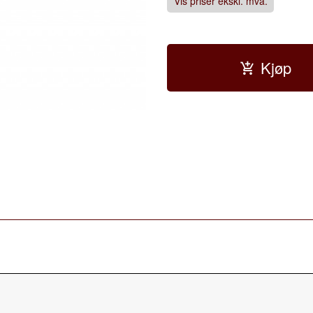
Vis priser ekskl. mva.
Kjøp