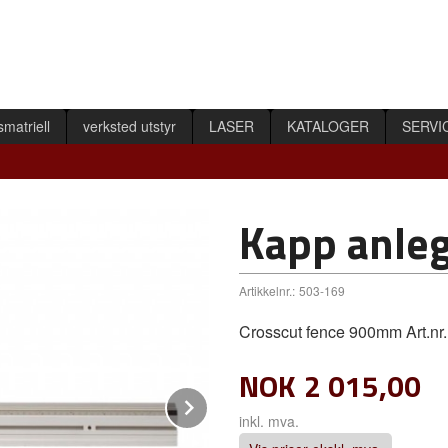
smatriell
verksted utstyr
LASER
KATALOGER
SERVI
Kapp anl
Artikkelnr.:
503-169
Crosscut fence 900mm Art.nr
NOK
2 015,00
Next
inkl. mva.