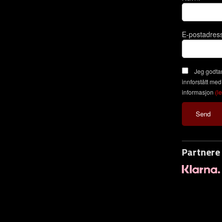
E-postadres
Jeg godtar
innforstått med
informasjon
(l
Partnere