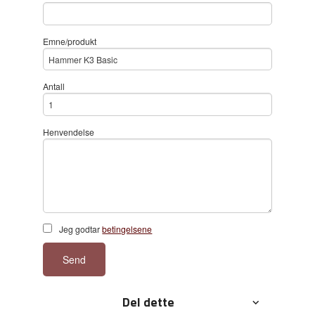
Emne/produkt
Antall
Henvendelse
Jeg godtar
betingelsene
Send
Del dette