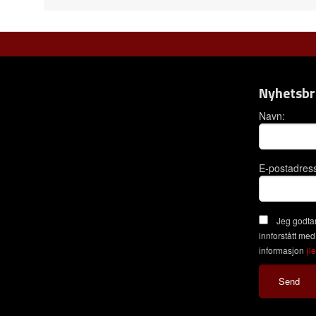
Nyhetsbr
Navn:
E-postadres
Jeg godtar
innforstått med
informasjon
(l