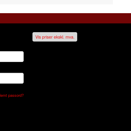
Vis priser ekskl. mva.
lemt passord?