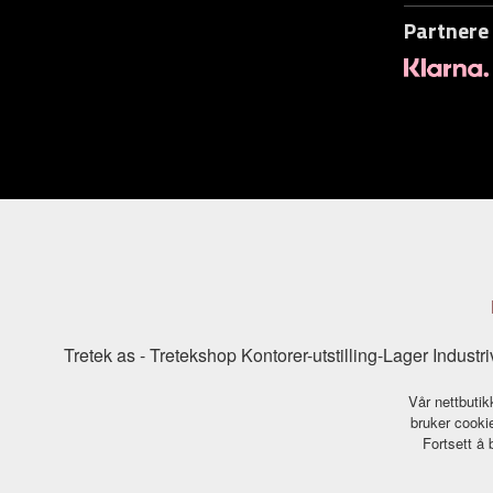
Partnere
Tretek as - Tretekshop Kontorer-utstilling-Lager Indu
Vår nettbutik
bruker cookie
Fortsett å