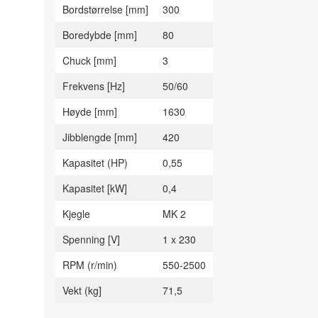
Bordstørrelse [mm]
300
Boredybde [mm]
80
Chuck [mm]
3
Frekvens [Hz]
50/60
Høyde [mm]
1630
Jibblengde [mm]
420
Kapasitet (HP)
0,55
Kapasitet [kW]
0,4
Kjegle
MK 2
Spenning [V]
1 x 230
RPM (r/min)
550-2500
Vekt (kg]
71,5