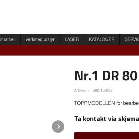
smatriell
verksted utstyr
LASER
KATALOGER
SERVI
Nr.1 DR 8
Artikkelnr.:
500-15-002
TOPPMODELLEN for bearbeiding
Ta kontakt via skjema
Next