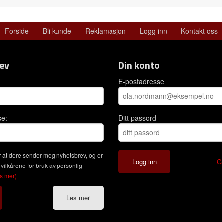
Forside
Bli kunde
Reklamasjon
Logg inn
Kontakt oss
ev
Din konto
E-postadresse
se:
Ditt passord
 at dere sender meg nyhetsbrev, og er
G
 vilkårene for bruk av personlig
es mer)
Les mer