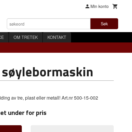
Min konto
Søk
CE
OM TRETEK
KONTAKT
0 søylebormaskin
 av tre, plast eller metall! Art.nr 500-15-002
et under for pris