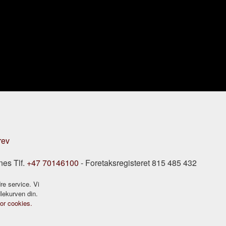
rev
nes Tlf.
+47 70146100
- Foretaksregisteret 815 485 432
re service. Vi
dlekurven din.
for cookies.