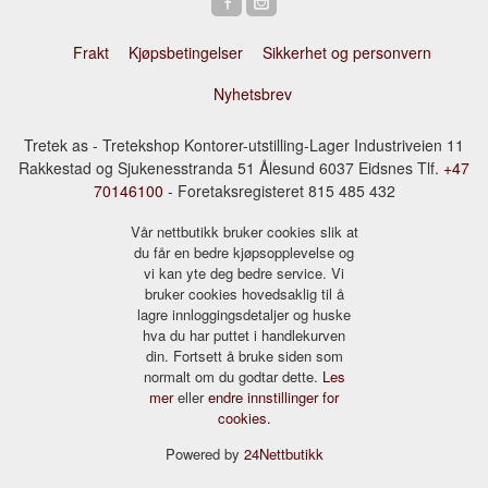
Frakt
Kjøpsbetingelser
Sikkerhet og personvern
Nyhetsbrev
Tretek as - Tretekshop Kontorer-utstilling-Lager Industriveien 11
Rakkestad og Sjukenesstranda 51 Ålesund 6037 Eidsnes Tlf.
+47
70146100
- Foretaksregisteret 815 485 432
Vår nettbutikk bruker cookies slik at
du får en bedre kjøpsopplevelse og
vi kan yte deg bedre service. Vi
bruker cookies hovedsaklig til å
lagre innloggingsdetaljer og huske
hva du har puttet i handlekurven
din. Fortsett å bruke siden som
normalt om du godtar dette.
Les
mer
eller
endre innstillinger for
cookies.
Powered by
24Nettbutikk