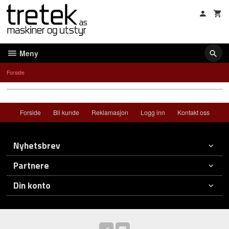
Gå
til
innholdet
Meny
Forside
Forside
Bli kunde
Reklamasjon
Logg inn
Kontakt oss
Nyhetsbrev
Partnere
Din konto